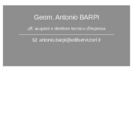
Geom. Antonio BARPI
uff. acquisti e direttore tecnico d’impresa
antonio.barpi@edilservizisrl.it
Sig. Armand MANCAKU
magazziniere
armand.mancaku@edilservizisrl.it